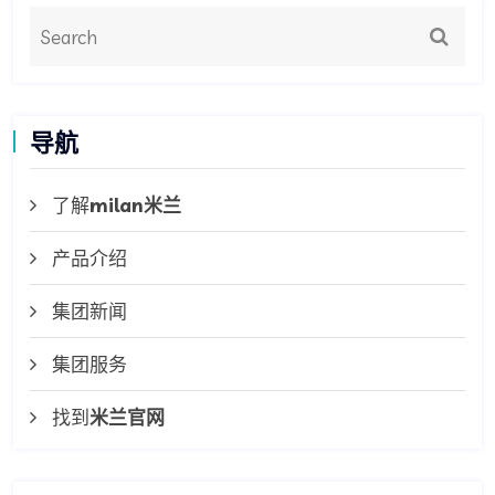
导航
了解
milan米兰
产品介绍
集团新闻
集团服务
找到
米兰官网