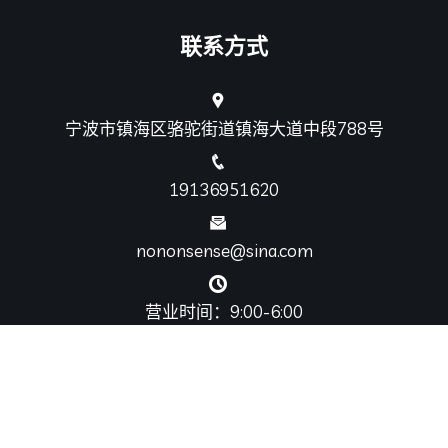
联系方式
宁波市镇海区骆驼街道镇海大道中段788号
19136951620
nononsense@sina.com
营业时间：9:00-6:00
网站地图
SiteMap