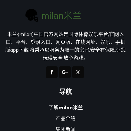
米兰·(milan)中国官方网站是国际体育娱乐平台,官网入
口、平台、登录入口、网页版、在线网址、娱乐、手机
版app下载,将秉承以服务为唯一的宗旨,安全有保障,让您
玩得安全,放心游戏。
导航
了解
milan米兰
产品介绍
集团新闻