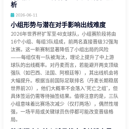
析
2026-06-11
小组形势与潜在对手影响出线难度
2026年世界杯扩军至48支球队，小组赛阶段将由
16个小组、每组3队组成，前两名直接晋级32强淘
汰赛。这一新赛制显著降低了小组出局的风险
——每组仅有一队被淘汰，理论上提升了中上游
球队的出线概率。对丹麦而言，若能避开两支顶级
强队（如巴西、法国、阿根廷等），其出线机会将
大幅提升。根据当前国际足联排名（丹麦长期稳居
世界前20），他们大概率不会落入“死亡之组”，但
具体签运仍需等待抽签结果。值得注意的是，三队
小组意味着比赛场次减少（仅打两场），偶然性增
强，一场平局或关键球员伤停都可能改变晋级格
局。