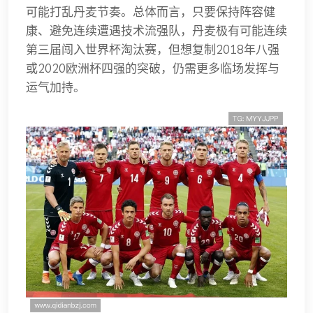
可能打乱丹麦节奏。总体而言，只要保持阵容健
康、避免连续遭遇技术流强队，丹麦极有可能连续
第三届闯入世界杯淘汰赛，但想复制2018年八强
或2020欧洲杯四强的突破，仍需更多临场发挥与
运气加持。