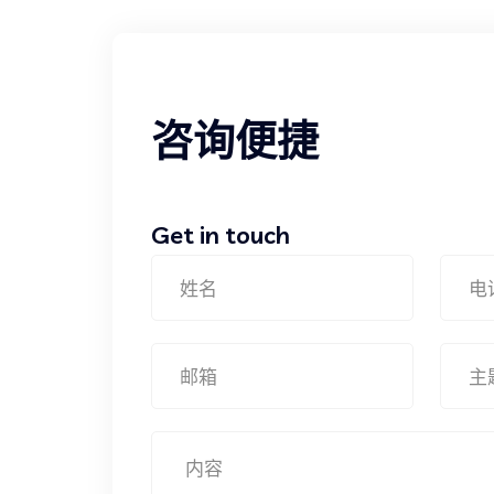
咨询便捷
Get in touch