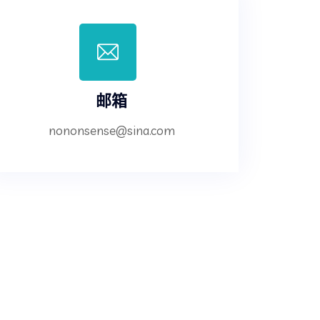
邮箱
nononsense@sina.com