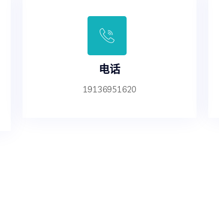
电话
19136951620