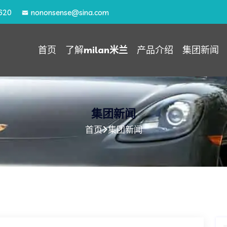
620
nononsense@sina.com
首页
了解
milan米兰
产品介绍
集团新闻
集团新闻
首页
集团新闻