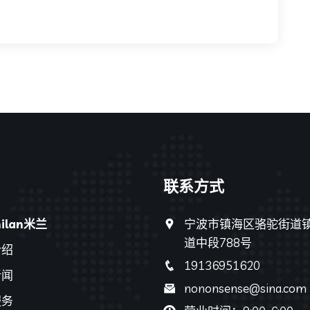
联系方式
ilan米兰
宁波市镇海区骆驼街道
道中段788号
介绍
19136951620
新闻
nononsense@sina.com
服务