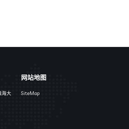
网站地图
镇海大
SiteMap