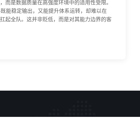
，而是数据质量在高强度环境中的适用性受限。
—既能稳定输出，又能提升体系运转，却难以在
扛起全队。这并非贬低，而是对其能力边界的客
联系方式