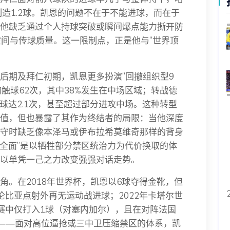
均制造1.2球。凯恩的问题不在于不能进球，而在于
他缺乏通过个人持球突破或瞬间爆点能力撕开防
间与传球质量。这一限制点，正是他与“世界顶
后期及拜仁初期，凯恩更多扮演“回撤组织型9
场均触球62次，其中38%发生在中场区域；转战德
球达2.1次，甚至超过部分进攻中场。这种转型
值，但也暴露了其作为终结者的局限：当他深度
守时缺乏像本泽马或伊布拉希莫维奇那样的背身
“全面”是以牺牲部分禁区统治力为代价换取的体
以单凭一己之力改变强强对话走势。
角。在2018年世界杯，凯恩以6球夺得金靴，但
伦比亚点射外再无运动战进球；2022年卡塔尔世
赛中仅打入1球（对塞内加尔），且在对阵法国
——面对高位逼抢或三中卫压缩禁区的体系，凯