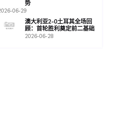
势
2026-06-29
澳大利亚2-0土耳其全场回
顾：首轮胜利奠定前二基础
2026-06-28