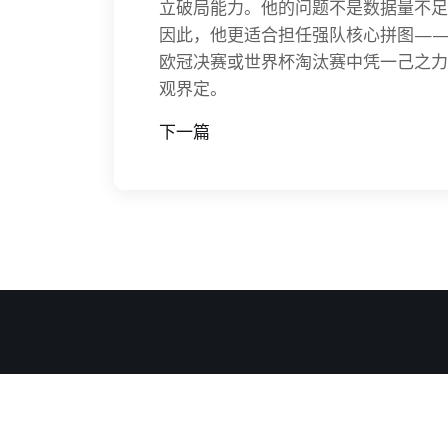
立破局能力。他的问题不是数据量不足
因此，他更适合担任强队核心拼图—
欧冠决赛或世界杯淘汰赛中凭一己之力
观界定。
下一篇
导航