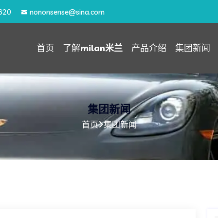
620
nononsense@sina.com
首页
了解
milan米兰
产品介绍
集团新闻
集团新闻
首页
集团新闻