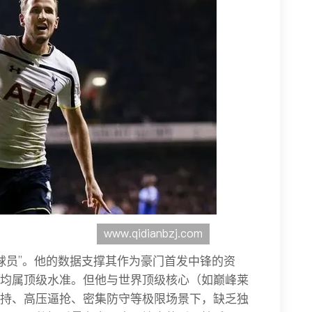
级球员”。他的数据支撑其作为豪门首发中锋的资
均属顶级水准。但他与世界顶级核心（如巅峰莱
持、高压逼抢、密集防守等极限场景下，缺乏独