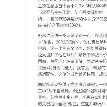
兰德在曼城首个赛季对Big 6球队场
当比赛节奏被压缩、防守强度陡增时，
线——他的威胁高度依赖体系提供的空
级核心”之间的本质鸿沟。
战术维度进一步印证了这一点。在热刺
号”角色。2022/23赛季，他在英超
甲后，这一比例升至42%，场均关键传
极大提升了他在非射门场景下的战术价
回撤，禁区内存在感下降，面对密集防
扛压+转身射门能力。换言之，凯恩的
系适配性，这使他成为优秀拼图，却难
国家队表现提供了高强度验证的另一视
其中3球来自点球，淘汰赛阶段除对哥
界杯，英格兰止步八强，凯恩在5场比
的关键战中全场0射正。这些并非偶然