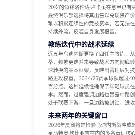
20岁的边锋洛伦佐·卢卡虽在意甲已
最终俱乐部选择将其出售以兑现资产价
难以积累连续性的竞技资本。若无法在
持续外流，反噬自身发展根基。
教练迭代中的战术延续
近五年乌迪内斯更换了四任主教练，从索
蒂，频繁更迭并未导致战术方向彻底转
速转换的基本框架，反映出管理层对技
路进攻权重，2024/25赛季球队超过
百分点。这种延续性确保了年轻球员在
本。然而，过度强调边路也暴露中路
处于联赛下游，一旦边路被封锁，进攻
未来两年的关键窗口
2026年夏窗将是检验乌迪内斯战略成
星马特奥·坎比亚吉在内的多名青训核心