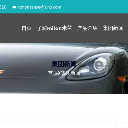
620
nononsense@sina.com
首页
了解
milan米兰
产品介绍
集团新闻
集团新闻
首页
集团新闻