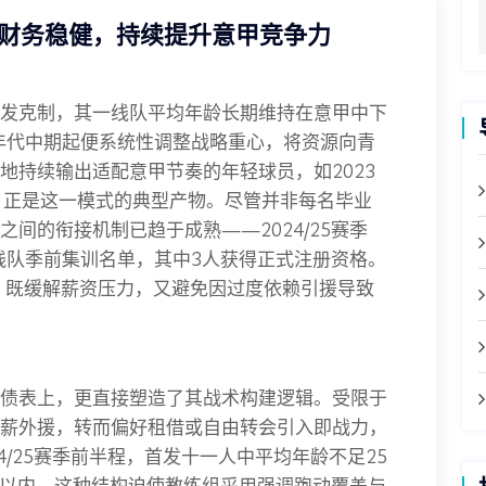
财务稳健，持续提升意甲竞争力
发克制，其一线队平均年龄长期维持在意甲中下
0年代中期起便系统性调整战略重心，将资源向青
地持续输出适配意甲节奏的年轻球员，如2023
，正是这一模式的典型产物。尽管并非每名毕业
间的衔接机制已趋于成熟——2024/25赛季
线队季前集训名单，其中3人获得正式注册资格。
略，既缓解薪资压力，又避免因过度依赖引援导致
债表上，更直接塑造了其战术构建逻辑。受限于
薪外援，转而偏好租借或自由转会引入即战力，
4/25赛季前半程，首发十一人中平均年龄不足25
%以内。这种结构迫使教练组采用强调跑动覆盖与