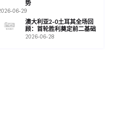
势
2026-06-29
澳大利亚2-0土耳其全场回
顾：首轮胜利奠定前二基础
2026-06-28