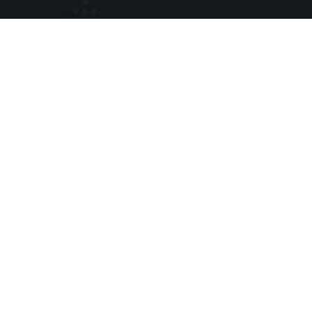
网站地图
镇海大
SiteMap