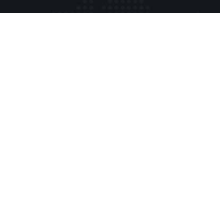
联系方式
ilan米兰
宁波市镇海区骆驼街道
道中段788号
介绍
19136951620
新闻
nononsense@sina.com
服务
营业时间：9:00-6:00
米兰官网
n)中国官方网站