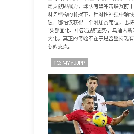
定贡献即战力，球队有望冲击联赛前十
财务结构的前提下，针对性补强中轴线
破，哪怕仅获得一个附加赛席位，也将
“头部固化、中部混战”态势，乌迪内
大化。真正的考验不在于是否坚持现有
心的支点。