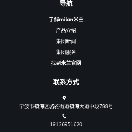
导航
了解
milan米兰
产品介绍
集团新闻
集团服务
找到
米兰官网
联系方式
宁波市镇海区骆驼街道镇海大道中段788号
19136951620