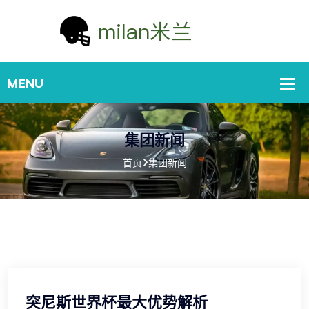
集团新闻
首页
集团新闻
突尼斯世界杯最大优势解析