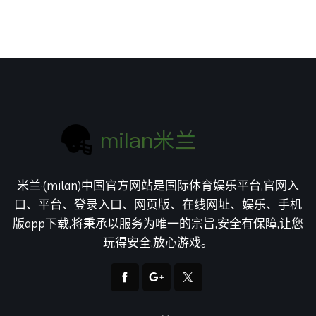
米兰·(milan)中国官方网站是国际体育娱乐平台,官网入
口、平台、登录入口、网页版、在线网址、娱乐、手机
版app下载,将秉承以服务为唯一的宗旨,安全有保障,让您
玩得安全,放心游戏。