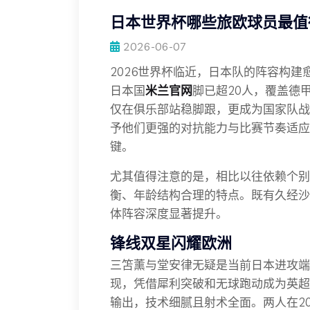
日本世界杯哪些旅欧球员最值
2026-06-07
2026世界杯临近，日本队的阵容构
日本国
米兰官网
脚已超20人，覆盖德
仅在俱乐部站稳脚跟，更成为国家队战
予他们更强的对抗能力与比赛节奏适应
键。
尤其值得注意的是，相比以往依赖个别
衡、年龄结构合理的特点。既有久经沙
体阵容深度显著提升。
锋线双星闪耀欧洲
三笘薰与堂安律无疑是当前日本进攻端
现，凭借犀利突破和无球跑动成为英超
输出，技术细腻且射术全面。两人在20