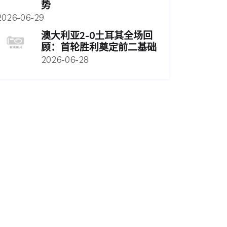
势
2026-06-29
澳大利亚2-0土耳其全场回
顾：首轮胜利奠定前二基础
2026-06-28