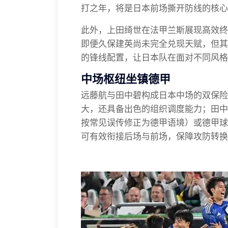
打之年，将是日本前场撕开防线的核心
此外，上田绮世在法甲兰斯展现高效终
即便久保建英尚未完全兑现天赋，但其
的锋线配置，让日本队在面对不同风格
中场枢纽坐镇德甲
远藤航与田中碧构成日本中场的双保险
大，还具备出色的组织调度能力；田中
按常见误传修正为德甲语境）或德甲球
可有效衔接后场与前场，保障攻防转换