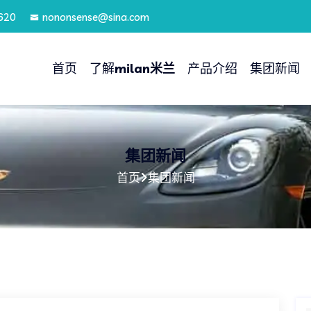
620
nononsense@sina.com
首页
了解
milan米兰
产品介绍
集团新闻
集团新闻
首页
集团新闻