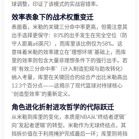
球调整，印证了该模式的实战容错率。
效率表象下的战术权重变迁
表面看，米勒的关键三分命中率更高，但需注意其
出手选择更保守：83%的出手发生在完全空位（防
守人距离≥6英尺），而库里该比例仅为58%。这
意味着米勒的效率建立在“理想环境”基础上，而库
里的效率则包含大量非理想条件下的强行出手。若
将“有效三分命中率”（计入制造犯规与助攻转化）
纳入考量，库里在关键回合的综合产出比米勒高出
12.3个百分点——这揭示了现代篮球对持球核心
“创造型效率”的重新定义。
角色进化折射进攻哲学的代际跃迁
从米勒到库里的变化，本质是NBA从“终结者逻辑”
向“发起者逻辑”的转型。米勒作为无球终结点，其
挡拆价值在于利用掩护完成最后一环；库里则将挡