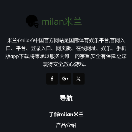
米兰·(milan)中国官方网站是国际体育娱乐平台,官网入
口、平台、登录入口、网页版、在线网址、娱乐、手机
版app下载,将秉承以服务为唯一的宗旨,安全有保障,让您
玩得安全,放心游戏。
导航
了解
milan米兰
产品介绍