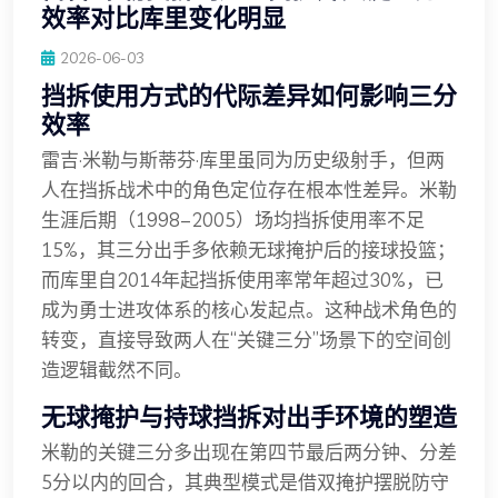
效率对比库里变化明显
2026-06-03
挡拆使用方式的代际差异如何影响三分
效率
雷吉·米勒与斯蒂芬·库里虽同为历史级射手，但两
人在挡拆战术中的角色定位存在根本性差异。米勒
生涯后期（1998–2005）场均挡拆使用率不足
15%，其三分出手多依赖无球掩护后的接球投篮；
而库里自2014年起挡拆使用率常年超过30%，已
成为勇士进攻体系的核心发起点。这种战术角色的
转变，直接导致两人在“关键三分”场景下的空间创
造逻辑截然不同。
无球掩护与持球挡拆对出手环境的塑造
米勒的关键三分多出现在第四节最后两分钟、分差
5分以内的回合，其典型模式是借双掩护摆脱防守