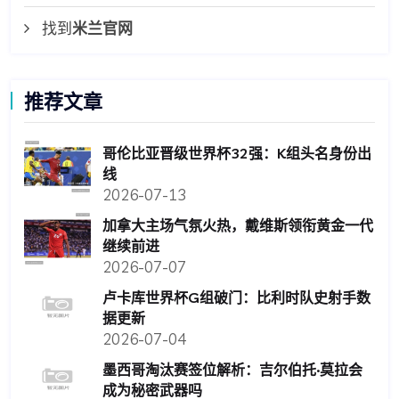
找到
米兰官网
推荐文章
哥伦比亚晋级世界杯32强：K组头名身份出
线
2026-07-13
加拿大主场气氛火热，戴维斯领衔黄金一代
继续前进
2026-07-07
卢卡库世界杯G组破门：比利时队史射手数
据更新
2026-07-04
墨西哥淘汰赛签位解析：吉尔伯托·莫拉会
成为秘密武器吗