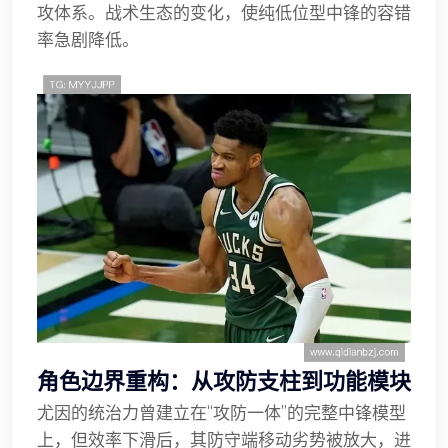
攻体系。战术生态的变化，使纯低位型中锋的容错
率急剧降低。
角色边界重构：从攻防支柱到功能模块
尤因的统治力曾建立在“攻防一体”的完整中锋模型
上，但效率下滑后，其防守端移动劣势被放大，进