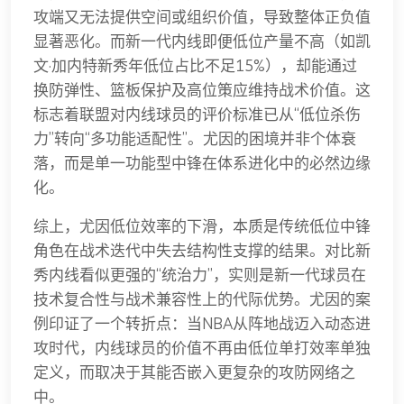
攻端又无法提供空间或组织价值，导致整体正负值
显著恶化。而新一代内线即便低位产量不高（如凯
文·加内特新秀年低位占比不足15%），却能通过
换防弹性、篮板保护及高位策应维持战术价值。这
标志着联盟对内线球员的评价标准已从“低位杀伤
力”转向“多功能适配性”。尤因的困境并非个体衰
落，而是单一功能型中锋在体系进化中的必然边缘
化。
综上，尤因低位效率的下滑，本质是传统低位中锋
角色在战术迭代中失去结构性支撑的结果。对比新
秀内线看似更强的“统治力”，实则是新一代球员在
技术复合性与战术兼容性上的代际优势。尤因的案
例印证了一个转折点：当NBA从阵地战迈入动态进
攻时代，内线球员的价值不再由低位单打效率单独
定义，而取决于其能否嵌入更复杂的攻防网络之
中。