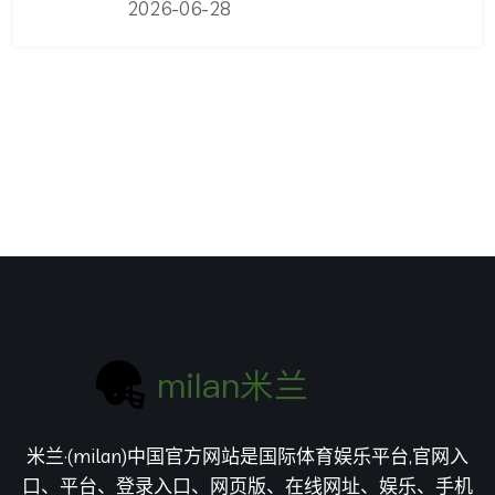
2026-06-28
米兰·(milan)中国官方网站是国际体育娱乐平台,官网入
口、平台、登录入口、网页版、在线网址、娱乐、手机