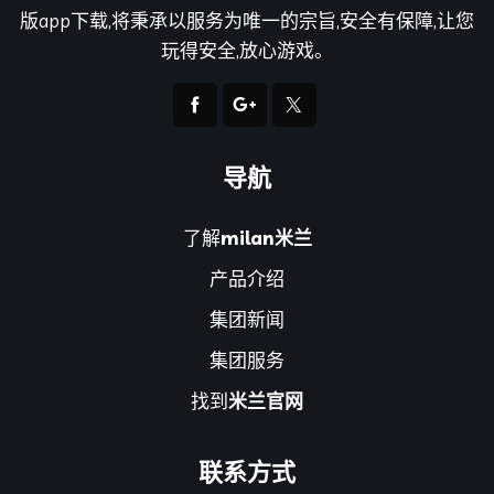
版app下载,将秉承以服务为唯一的宗旨,安全有保障,让您
玩得安全,放心游戏。
导航
了解
milan米兰
产品介绍
集团新闻
集团服务
找到
米兰官网
联系方式