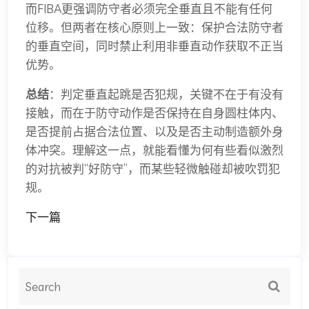
而FIBA更强调防守者必须完全垂直且不能有任何
位移。但两者在核心原则上一致：保护合法防守者
的垂直空间，同时禁止利用非垂直动作获取不正当
优势。
总结
：判定垂直起跳是否犯规，关键不在于有没有
接触，而在于防守动作是否保持在自身圆柱体内、
是否提前占据合法位置、以及是否主动制造额外身
体冲突。理解这一点，就能看懂为何有些看似激烈
的对抗被判“好防守”，而某些轻微触碰却被吹罚犯
规。
下一篇