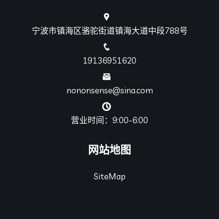
宁波市镇海区骆驼街道镇海大道中段788号
19136951620
nononsense@sina.com
营业时间：9:00-6:00
网站地图
SiteMap