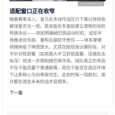
适配窗口正在收窄
随着赛季深入，皇马在多线作战压力下难以持续依
赖球星灵光一现。若未能在冬窗前建立清晰的攻防
转换协议——例如明确姆巴佩启动时机、设定中
场推进优先级、重构左路防守责任——体系摩擦
将随体能下降而放大。尤其在欧冠淘汰赛阶段，对
手针对性部署（如用高大中卫封锁直塞、压缩反击
纵深）将进一步限制姆巴佩作用。球队真正的考验
不在于能否赢下普通联赛，而在于能否在高压环境
下让新核心与旧骨架共生。此刻的每一场胜利，或
许都在透支未来的战术容错率。
下一篇