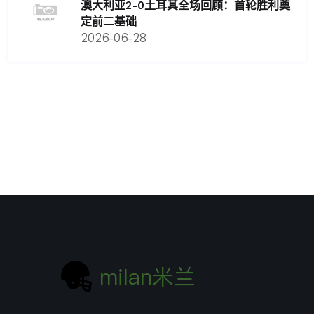
澳大利亚2-0土耳其全场回顾：首轮胜利奠
定前二基础
2026-06-28