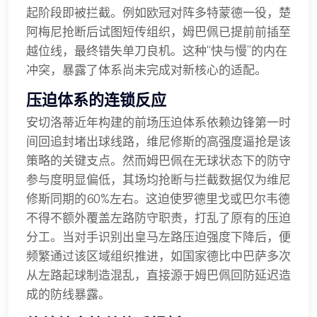
起阶段即被拦截。例如欧冠对阵多特蒙德一役，楚
阿梅尼抢断后试图短传组织，姆巴佩已提前前插至
越位线，最终错失单刀良机。这种“快与慢”的内在
冲突，暴露了体系尚未完成对新核心的适配。
压迫体系的连锁反应
安切洛蒂近年构建的前场压迫体系依赖边锋第一时
间回追封堵出球线路，维尼修斯的高强度逼抢是该
策略的关键支点。然而姆巴佩在无球状态下的防守
参与度明显偏低，其场均抢断与拦截数据仅为维尼
修斯同期的60%左右。这迫使罗德里戈或巴尔韦德
不得不额外覆盖左路防守职责，打乱了原有的压迫
分工。当对手识别出皇马左路压迫强度下降后，便
频繁通过该区域组织推进，如国家德比中巴萨多次
从左路起球制造混乱，直接源于姆巴佩回防延迟造
成的防线暴露。