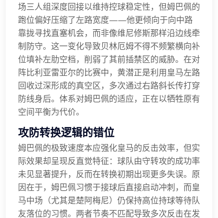
场三人组深度回接以维持控球稳定性，但姆巴佩的
跑位偏好压缩了左路宽度——他更倾向于向中路
靠拢寻找直塞机会，而非像维尼修斯那样沿边线牵
制防守。这一变化导致贝林厄姆不得不频繁横向补
位填补左肋空档，削弱了其前插禁区的威胁。在对
阵比利亚雷亚尔的比赛中，黄潜正是利用皇马左路
回收过深形成的真空区，多次通过右路斜长传打穿
防线身后。体系对姆巴佩的适应，正在以牺牲原有
空间平衡为代价。
攻防转换逻辑的错位
姆巴佩的极致速度本应强化皇马的反击效率，但实
际效果却呈现反直觉特征：球队由守转攻的成功率
未见显著提升，反而在转换初期出现更多失误。原
因在于，姆巴佩习惯于接球后直接启动冲刺，而皇
马中场（尤其是楚阿梅尼）仍保持高位持球等待队
友落位的习惯。两者节奏不匹配导致多次反击在发