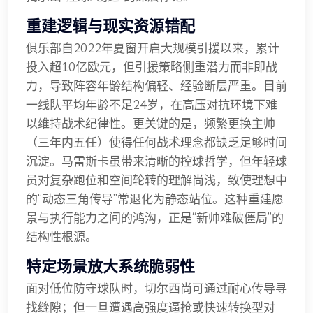
重建逻辑与现实资源错配
俱乐部自2022年夏窗开启大规模引援以来，累计
投入超10亿欧元，但引援策略侧重潜力而非即战
力，导致阵容年龄结构偏轻、经验断层严重。目前
一线队平均年龄不足24岁，在高压对抗环境下难
以维持战术纪律性。更关键的是，频繁更换主帅
（三年内五任）使得任何战术理念都缺乏足够时间
沉淀。马雷斯卡虽带来清晰的控球哲学，但年轻球
员对复杂跑位和空间轮转的理解尚浅，致使理想中
的“动态三角传导”常退化为静态站位。这种重建愿
景与执行能力之间的鸿沟，正是“新帅难破僵局”的
结构性根源。
特定场景放大系统脆弱性
面对低位防守球队时，切尔西尚可通过耐心传导寻
找缝隙；但一旦遭遇高强度逼抢或快速转换型对