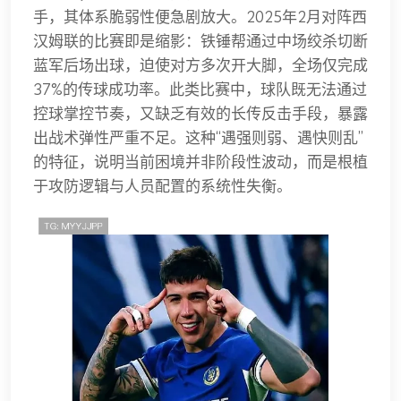
手，其体系脆弱性便急剧放大。2025年2月对阵西
汉姆联的比赛即是缩影：铁锤帮通过中场绞杀切断
蓝军后场出球，迫使对方多次开大脚，全场仅完成
37%的传球成功率。此类比赛中，球队既无法通过
控球掌控节奏，又缺乏有效的长传反击手段，暴露
出战术弹性严重不足。这种“遇强则弱、遇快则乱”
的特征，说明当前困境并非阶段性波动，而是根植
于攻防逻辑与人员配置的系统性失衡。