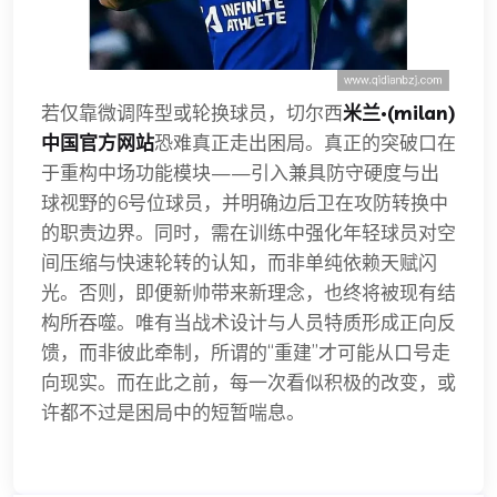
若仅靠微调阵型或轮换球员，切尔西
米兰·(milan)
中国官方网站
恐难真正走出困局。真正的突破口在
于重构中场功能模块——引入兼具防守硬度与出
球视野的6号位球员，并明确边后卫在攻防转换中
的职责边界。同时，需在训练中强化年轻球员对空
间压缩与快速轮转的认知，而非单纯依赖天赋闪
光。否则，即便新帅带来新理念，也终将被现有结
构所吞噬。唯有当战术设计与人员特质形成正向反
馈，而非彼此牵制，所谓的“重建”才可能从口号走
向现实。而在此之前，每一次看似积极的改变，或
许都不过是困局中的短暂喘息。