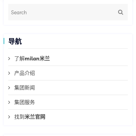
导航
了解
milan米兰
产品介绍
集团新闻
集团服务
找到
米兰官网