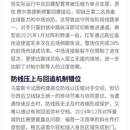
但实际运行中双后腰配置常被压缩为单点支撑，恩
佐·费尔南德斯频繁回撤接应，却缺乏第二名具备
出球能力的中场协防。这导致由守转攻阶段线路单
一，对手只需封锁中路纵深即可切断推进通道。典
型如2025年1月对阵利物浦一役，红军通过高位逼
抢迫使蓝军多次在后场倒脚失误，整场仅完成28%
的前场传球成功率。中场连接断裂不仅限制了进攻
层次，更使边路球员陷入孤立无援的境地，进一步
加剧了对帕尔默等人的过度依赖。
防线压上与回追机制错位
马雷斯卡试图构建高位防线以压缩对手空间，但切
尔西后卫线缺乏统一的移动节奏与协同意识。当遭
遇快速反击时，防线既无法及时收缩形成保护，又
难以通过有效回追弥补空档。2024年12月对阵曼
城的比赛便暴露此问题：福登一次简单的斜长传打
穿肋部，格瓦迪奥尔轻松插入身后区域完成射门。