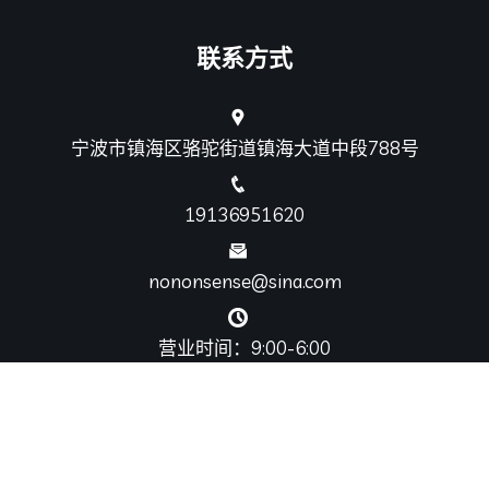
联系方式
宁波市镇海区骆驼街道镇海大道中段788号
19136951620
nononsense@sina.com
营业时间：9:00-6:00
网站地图
SiteMap