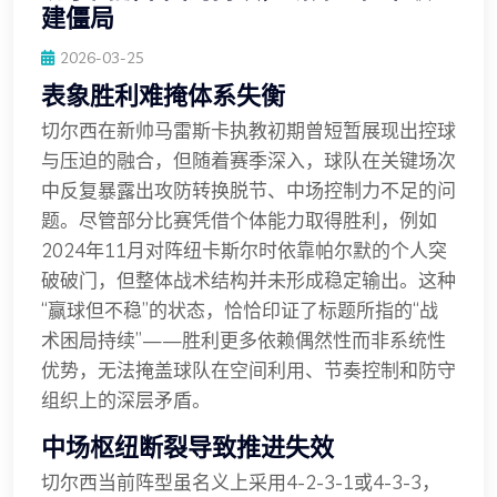
建僵局
2026-03-25
表象胜利难掩体系失衡
切尔西在新帅马雷斯卡执教初期曾短暂展现出控球
与压迫的融合，但随着赛季深入，球队在关键场次
中反复暴露出攻防转换脱节、中场控制力不足的问
题。尽管部分比赛凭借个体能力取得胜利，例如
2024年11月对阵纽卡斯尔时依靠帕尔默的个人突
破破门，但整体战术结构并未形成稳定输出。这种
“赢球但不稳”的状态，恰恰印证了标题所指的“战
术困局持续”——胜利更多依赖偶然性而非系统性
优势，无法掩盖球队在空间利用、节奏控制和防守
组织上的深层矛盾。
中场枢纽断裂导致推进失效
切尔西当前阵型虽名义上采用4-2-3-1或4-3-3，