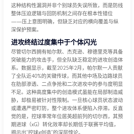
这种结构性漏洞并非个别球员失误所致，而是防线
整体压迫逻辑与回防机制之间存在根本性错位
——压上意图明确，但缺乏对应的横向覆盖与纵
深保护预案。
进攻终结过度集中于个体闪光
尽管切尔西拥有帕尔默、杰克逊、穆德里克等具备
突破能力的攻击手，但全队缺乏稳定的进攻创造体
系。数据显示，截至2025年2月，帕尔默一人贡献
了全队近40%的关键传球，而其他中场及边路球员
在肋部渗透、二点争抢和二次进攻中的参与度明显
不足。这种高度集中的创造模式虽能在局部制造威
胁，却极易被针对性限制。一旦核心球员状态波动
或遭遇严密盯防，整个进攻体系便陷入停滞。反直
觉的是，控球率常年位居英超前列的切尔西，其预
期进球（xG）转化效率却长期低于联赛平均值，
揭示出“控球≠创造”的深层悖论。