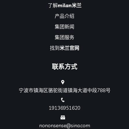
了解
milan米兰
产品介绍
集团新闻
集团服务
找到
米兰官网
联系方式
宁波市镇海区骆驼街道镇海大道中段788号
19136951620
nononsense@sina.com