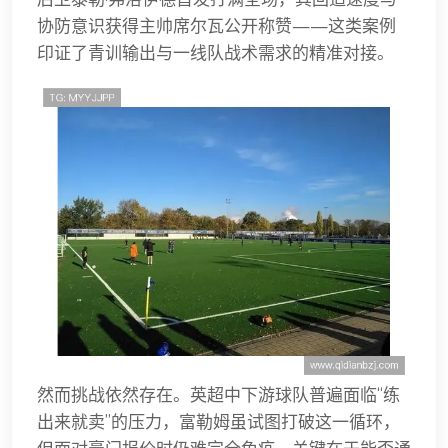
协防意识获得主帅席尔瓦公开称赞——这类案例
印证了青训输出与一线队战术需求的精准对接。
然而挑战依然存在。英超中下游球队普遍面临“练
出来就卖”的压力，富勒姆虽试图打破这一循环，