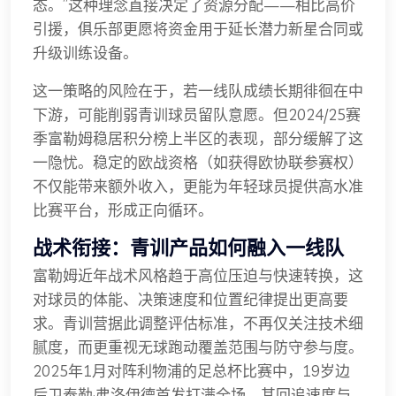
态。”这种理念直接决定了资源分配——相比高价
引援，俱乐部更愿将资金用于延长潜力新星合同或
升级训练设备。
这一策略的风险在于，若一线队成绩长期徘徊在中
下游，可能削弱青训球员留队意愿。但2024/25赛
季富勒姆稳居积分榜上半区的表现，部分缓解了这
一隐忧。稳定的欧战资格（如获得欧协联参赛权）
不仅能带来额外收入，更能为年轻球员提供高水准
比赛平台，形成正向循环。
战术衔接：青训产品如何融入一线队
富勒姆近年战术风格趋于高位压迫与快速转换，这
对球员的体能、决策速度和位置纪律提出更高要
求。青训营据此调整评估标准，不再仅关注技术细
腻度，而更重视无球跑动覆盖范围与防守参与度。
2025年1月对阵利物浦的足总杯比赛中，19岁边
后卫泰勒·弗洛伊德首发打满全场，其回追速度与