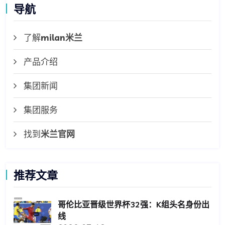
导航
了解
milan米兰
产品介绍
集团新闻
集团服务
找到
米兰官网
推荐文章
哥伦比亚晋级世界杯32强：K组头名身份出
线