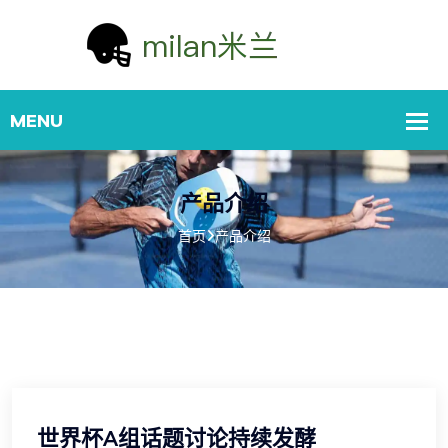
产品介绍
首页
产品介绍
世界杯A组话题讨论持续发酵