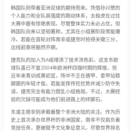
韩国队则带着亚洲足球的期待而来。凭借孙兴慜的
个人能力和全队高强度的跑动体系，太极虎在过往
大赛中屡有惊艳表现。尽管整体实力未必占优，但
韩国队向来以坚韧著称，尤其在小组赛阶段常能爆
冷。若能在首轮对阵南非或捷克时抢得关键三分，
出线前景将豁然开朗。
捷克队的加入为A组增添了技术流色彩。这支东欧
球队虽已不复2004年欧洲杯四强时期的辉煌，但
近年来青训成果初显，阵中不乏在德甲、意甲站稳
脚跟的年轻才俊。若能发挥传控优势并减少防守失
误，捷克完全有能力搅乱小组格局。不过，大赛经
验的欠缺可能成为他们前进路上的绊脚石。
东道主南非则承载着整个非洲大陆的关注。作为历
史上首次承办世界杯的非洲国家，南非不仅肩负着
竞技任务，更被赋予文化象征意义。尽管世界排名