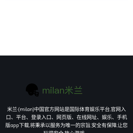
米兰·(milan)中国官方网站是国际体育娱乐平台,官网入
口、平台、登录入口、网页版、在线网址、娱乐、手机
版app下载,将秉承以服务为唯一的宗旨,安全有保障,让您