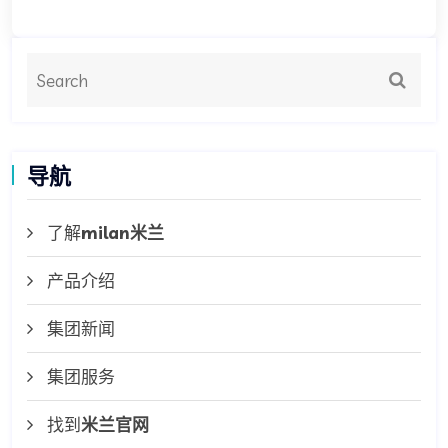
导航
了解
milan米兰
产品介绍
集团新闻
集团服务
找到
米兰官网