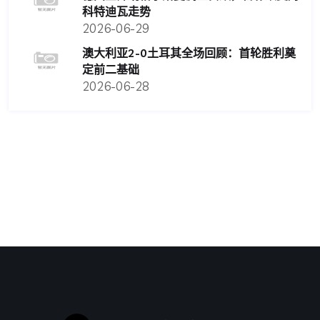
科特迪瓦走势
2026-06-29
澳大利亚2-0土耳其全场回顾：首轮胜利奠
定前二基础
2026-06-28