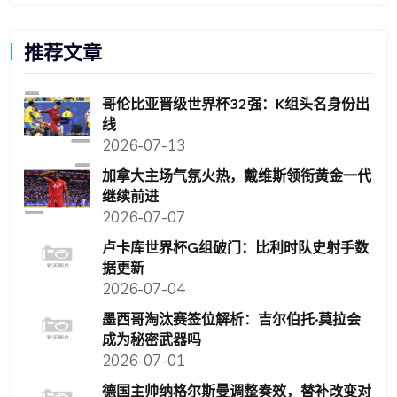
推荐文章
哥伦比亚晋级世界杯32强：K组头名身份出
线
2026-07-13
加拿大主场气氛火热，戴维斯领衔黄金一代
继续前进
2026-07-07
卢卡库世界杯G组破门：比利时队史射手数
据更新
2026-07-04
墨西哥淘汰赛签位解析：吉尔伯托·莫拉会
成为秘密武器吗
2026-07-01
德国主帅纳格尔斯曼调整奏效，替补改变对