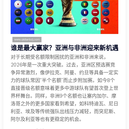
谁是最大赢家？亚洲与非洲迎来新机遇
对于长期受名额限制困扰的亚洲和非洲来说，
2026年是一次重大突破。过去，亚洲区预选赛竞
争异常激烈，像伊拉克、阿曼、约旦等具备一定实
力的球队常因“半个名额”而止步附加赛。如今8个
直接晋级名额意味着更多中游球队有望首次登上世
界杯舞台。同样，非洲9个名额也让塞内加尔、摩
洛哥之外的更多国家看到希望，如科特迪瓦、尼日
利亚、埃及等传统强队出线压力减轻，而突尼斯、
阿尔及利亚等也有更稳定的机会。