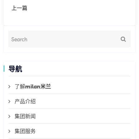
上一篇
导航
了解
milan米兰
产品介绍
集团新闻
集团服务