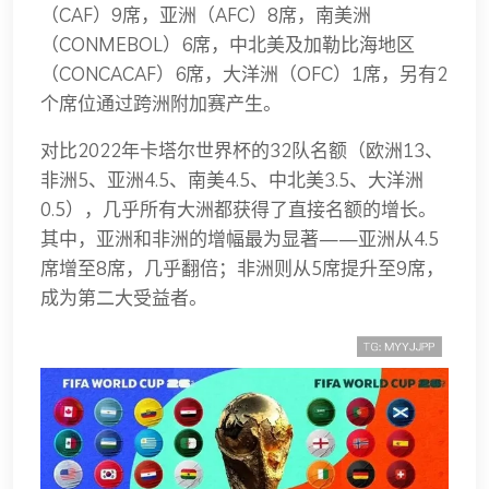
（CAF）9席，亚洲（AFC）8席，南美洲
（CONMEBOL）6席，中北美及加勒比海地区
（CONCACAF）6席，大洋洲（OFC）1席，另有2
个席位通过跨洲附加赛产生。
对比2022年卡塔尔世界杯的32队名额（欧洲13、
非洲5、亚洲4.5、南美4.5、中北美3.5、大洋洲
0.5），几乎所有大洲都获得了直接名额的增长。
其中，亚洲和非洲的增幅最为显著——亚洲从4.5
席增至8席，几乎翻倍；非洲则从5席提升至9席，
成为第二大受益者。