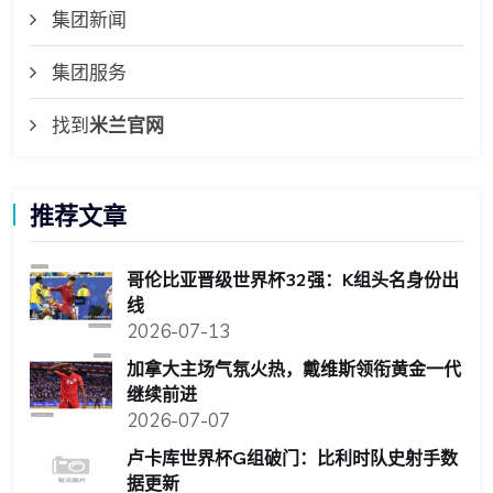
集团新闻
集团服务
找到
米兰官网
推荐文章
哥伦比亚晋级世界杯32强：K组头名身份出
线
2026-07-13
加拿大主场气氛火热，戴维斯领衔黄金一代
继续前进
2026-07-07
卢卡库世界杯G组破门：比利时队史射手数
据更新