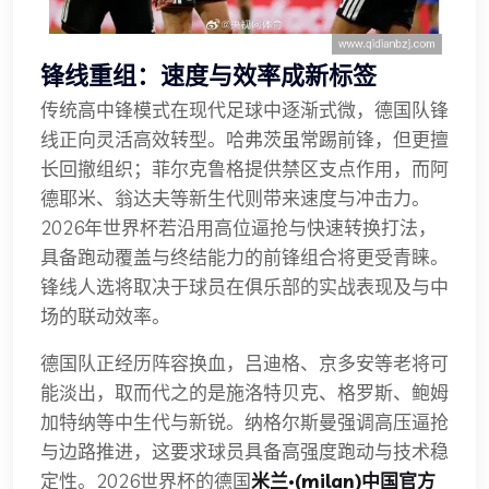
锋线重组：速度与效率成新标签
传统高中锋模式在现代足球中逐渐式微，德国队锋
线正向灵活高效转型。哈弗茨虽常踢前锋，但更擅
长回撤组织；菲尔克鲁格提供禁区支点作用，而阿
德耶米、翁达夫等新生代则带来速度与冲击力。
2026年世界杯若沿用高位逼抢与快速转换打法，
具备跑动覆盖与终结能力的前锋组合将更受青睐。
锋线人选将取决于球员在俱乐部的实战表现及与中
场的联动效率。
德国队正经历阵容换血，吕迪格、京多安等老将可
能淡出，取而代之的是施洛特贝克、格罗斯、鲍姆
加特纳等中生代与新锐。纳格尔斯曼强调高压逼抢
与边路推进，这要求球员具备高强度跑动与技术稳
定性。2026世界杯的德国
米兰·(milan)中国官方