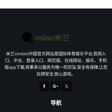
米兰·(milan)中国官方网站是国际体育娱乐平台,官网入
口、平台、登录入口、网页版、在线网址、娱乐、手机
版app下载,将秉承以服务为唯一的宗旨,安全有保障,让您
玩得安全,放心游戏。
导航