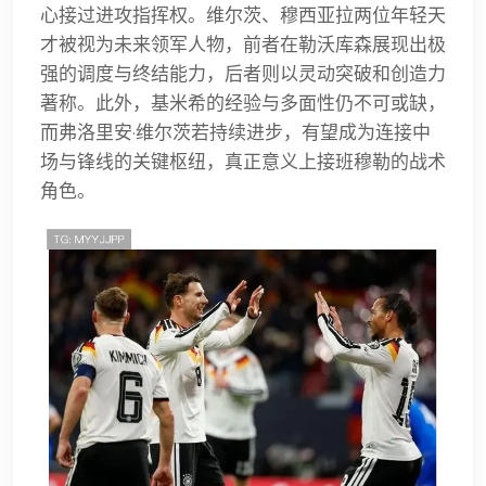
心接过进攻指挥权。维尔茨、穆西亚拉两位年轻天
才被视为未来领军人物，前者在勒沃库森展现出极
强的调度与终结能力，后者则以灵动突破和创造力
著称。此外，基米希的经验与多面性仍不可或缺，
而弗洛里安·维尔茨若持续进步，有望成为连接中
场与锋线的关键枢纽，真正意义上接班穆勒的战术
角色。