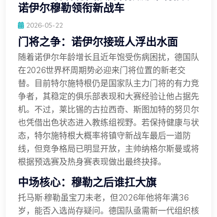
诺伊尔穆勒领衔新战车
2026-05-22
门将之争：诺伊尔接班人浮出水面
随着诺伊尔年龄增长且近年饱受伤病困扰，德国队
在2026世界杯周期势必迎来门将位置的新老交
替。目前特尔施特根仍是国家队主力门将的有力竞
争者，其稳定的俱乐部表现和大赛经验让他占据先
机。不过，莱比锡的古拉西奇、斯图加特的努贝尔
也凭借出色状态进入教练组视野。若保持健康与状
态，特尔施特根大概率将镇守新战车最后一道防
线，但竞争格局已明显开放，主帅纳格尔斯曼或将
根据预选赛及热身赛表现做出最终抉择。
中场核心：穆勒之后谁扛大旗
托马斯·穆勒虽宝刀未老，但2026年他将年满36
岁，能否入选尚存疑问。德国队亟需新一代组织核